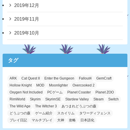
2019年12月
2019年11月
2019年10月
タグ
ARK
Cat Quest II
Enter the Gungeon
Fallout4
GemCraft
Hollow Knight
MOD
Moonlighter
Overcooked 2
Oxygen Not Included
PCゲーム
Planet Coaster
Planet ZOO
RimWorld
Skyrim
SkyrimSE
Stardew Valley
Steam
Switch
The Wild Age
The Witcher 3
あつまれどうぶつの森
どうぶつの森
ゲーム紹介
スカイリム
タワーディフェンス
プレイ日記
マルチプレイ
大神
攻略
日本語化