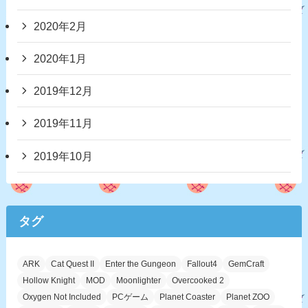
2020年2月
2020年1月
2019年12月
2019年11月
2019年10月
タグ
ARK
Cat Quest II
Enter the Gungeon
Fallout4
GemCraft
Hollow Knight
MOD
Moonlighter
Overcooked 2
Oxygen Not Included
PCゲーム
Planet Coaster
Planet ZOO