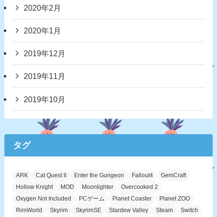
2020年2月
2020年1月
2019年12月
2019年11月
2019年10月
タグ
ARK
Cat Quest II
Enter the Gungeon
Fallout4
GemCraft
Hollow Knight
MOD
Moonlighter
Overcooked 2
Oxygen Not Included
PCゲーム
Planet Coaster
Planet ZOO
RimWorld
Skyrim
SkyrimSE
Stardew Valley
Steam
Switch