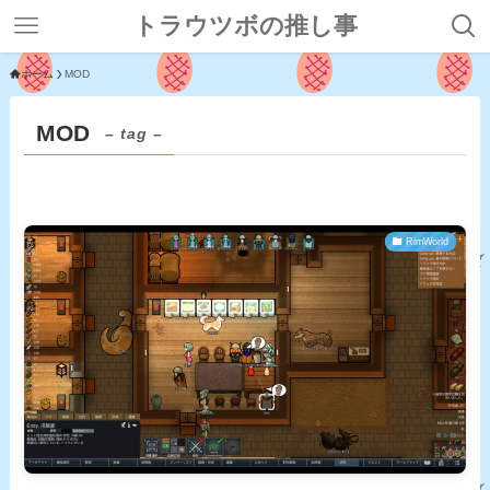
トラウツボの推し事
ホーム
MOD
MOD
– tag –
RimWorld