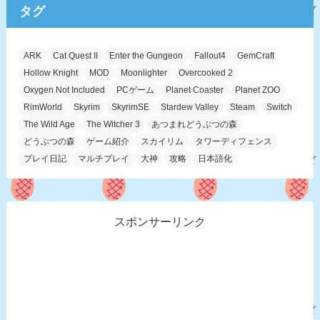
タグ
ARK
Cat Quest II
Enter the Gungeon
Fallout4
GemCraft
Hollow Knight
MOD
Moonlighter
Overcooked 2
Oxygen Not Included
PCゲーム
Planet Coaster
Planet ZOO
RimWorld
Skyrim
SkyrimSE
Stardew Valley
Steam
Switch
The Wild Age
The Witcher 3
あつまれどうぶつの森
どうぶつの森
ゲーム紹介
スカイリム
タワーディフェンス
プレイ日記
マルチプレイ
大神
攻略
日本語化
スポンサーリンク