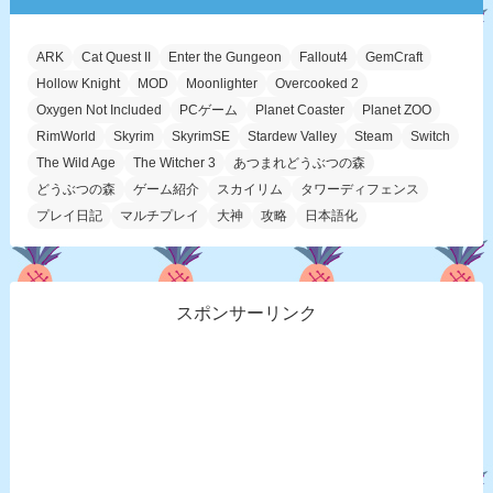
ARK
Cat Quest II
Enter the Gungeon
Fallout4
GemCraft
Hollow Knight
MOD
Moonlighter
Overcooked 2
Oxygen Not Included
PCゲーム
Planet Coaster
Planet ZOO
RimWorld
Skyrim
SkyrimSE
Stardew Valley
Steam
Switch
The Wild Age
The Witcher 3
あつまれどうぶつの森
どうぶつの森
ゲーム紹介
スカイリム
タワーディフェンス
プレイ日記
マルチプレイ
大神
攻略
日本語化
スポンサーリンク