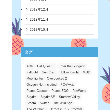
2019年12月
2019年11月
2019年10月
タグ
ARK
Cat Quest II
Enter the Gungeon
Fallout4
GemCraft
Hollow Knight
MOD
Moonlighter
Overcooked 2
Oxygen Not Included
PCゲーム
Planet Coaster
Planet ZOO
RimWorld
Skyrim
SkyrimSE
Stardew Valley
Steam
Switch
The Wild Age
The Witcher 3
あつまれどうぶつの森