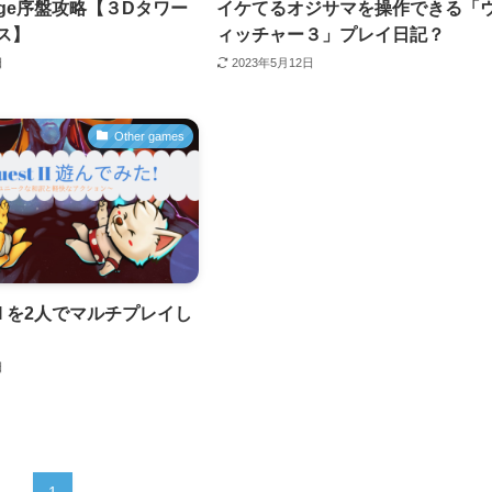
d Age序盤攻略【３Dタワー
イケてるオジサマを操作できる「
ス】
ィッチャー３」プレイ日記？
日
2023年5月12日
Other games
st II を2人でマルチプレイし
日